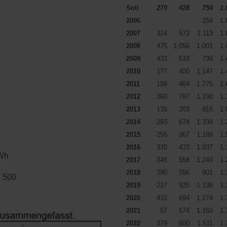
Soll
270
428
754
1.
2006
254
1.
2007
324
572
1.113
1.
2008
475
1.056
1.001
1.
2009
433
519
739
1.
2010
177
400
1.147
1.
2011
199
464
1.275
1.
2012
360
797
1.190
1.
2013
135
203
916
1.
2014
293
674
1.334
1.
2015
256
367
1.188
1.
2016
330
433
1.037
1.
kWh
2017
345
558
1.240
1.
2018
290
596
901
1.
g 500
2019
217
925
1.136
1.
2020
415
694
1.274
1.
2021
57
674
1.160
1.
2022
379
800
1.511
1.