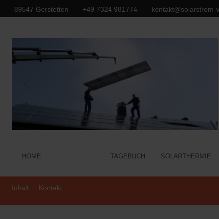
89547 Gerstetten
+49 7324 981774
kontakt@solarstrom-v
HOME
ANLAGE
TAGEBUCH
SOLARTHERMIE
Inhalt
Kontakt