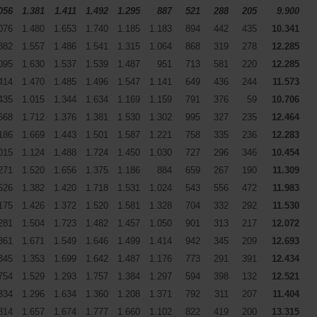
056
1.381
1.411
1.492
1.295
887
521
288
205
9.900
076
1.480
1.653
1.740
1.185
1.183
894
442
435
10.341
882
1.557
1.486
1.541
1.315
1.064
868
319
278
12.285
095
1.630
1.537
1.539
1.487
951
713
581
220
12.285
414
1.470
1.485
1.496
1.547
1.141
649
436
244
11.573
435
1.015
1.344
1.634
1.169
1.159
791
376
59
10.706
668
1.712
1.376
1.381
1.530
1.302
995
327
235
12.464
186
1.669
1.443
1.501
1.587
1.221
758
335
236
12.283
015
1.124
1.488
1.724
1.450
1.030
727
296
346
10.454
271
1.520
1.656
1.375
1.186
884
659
267
190
11.309
526
1.382
1.420
1.718
1.531
1.024
543
556
472
11.983
175
1.426
1.372
1.520
1.581
1.328
704
332
292
11.530
281
1.504
1.723
1.482
1.457
1.050
901
313
217
12.072
361
1.671
1.549
1.646
1.499
1.414
942
345
209
12.693
345
1.353
1.699
1.642
1.487
1.176
773
291
391
12.434
754
1.529
1.293
1.757
1.384
1.297
594
398
132
12.521
334
1.296
1.634
1.360
1.208
1.371
792
311
207
11.404
314
1.657
1.674
1.777
1.660
1.102
822
419
200
13.315