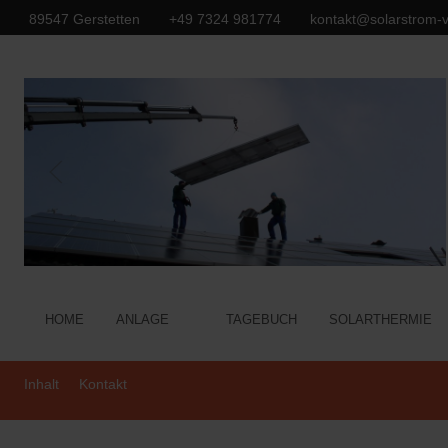
89547 Gerstetten
+49 7324 981774
kontakt@solarstrom-v
HOME
ANLAGE
TAGEBUCH
SOLARTHERMIE
Inhalt
Kontakt