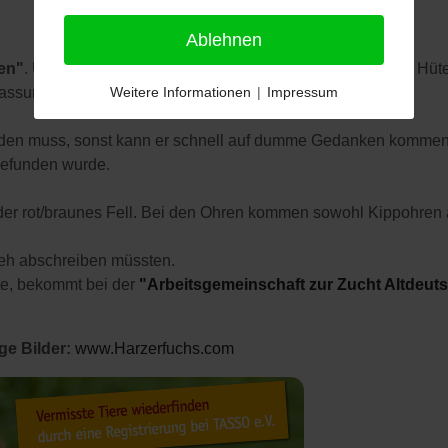
Ablehnen
en"
. Ursprünglich war er ein Kuhhund, wird aber auch zum Hüte
Weitere Informationen
|
Impressum
fassungsgabe und sind sehr intelligent.
rden muss, sonst kann er schnell auf dumme Gedanken kommen un
gefunden wurde.
oder rot/braunes Fell. Bei den Ohren kommen sowohl Kippohren 
 eh abschreiben müssten.
te, bekommt bei der
"Arbeitsgemeinschaft zur Zucht Altdeu
ge Bilder:
www.Harzerfuchs.com