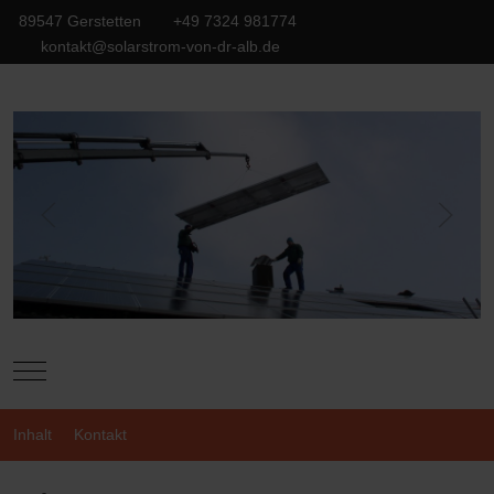
89547 Gerstetten
+49 7324 981774
kontakt@solarstrom-von-dr-alb.de
Mobile Menu Toggle
Inhalt
Kontakt