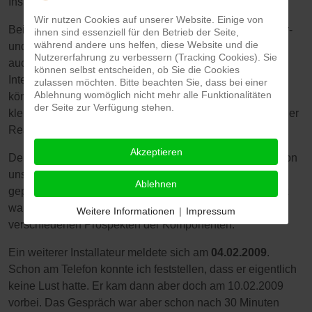
Installateur aus unserem Heimatort, die
Fa. Wimmer.
Wir nutzen Cookies auf unserer Website. Einige von
Bei einem intensiven Beratungsgespräch wurden die Vor-
ihnen sind essenziell für den Betrieb der Seite,
während andere uns helfen, diese Website und die
und Nachteile einer Solarthermie aufgezeigt. Es wurde
Nutzererfahrung zu verbessern (Tracking Cookies). Sie
auch auf die Einsparpotentiale eingegangen, welche im
können selbst entscheiden, ob Sie die Cookies
Internet in fast unendlicher Vielfalt nachgelesen werden
zulassen möchten. Bitte beachten Sie, dass bei einer
Ablehnung womöglich nicht mehr alle Funktionalitäten
können. Die Zahlen waren übrigens teilweise erheblich
der Seite zur Verfügung stehen.
kleiner (wie im Internet dargestellt) und dürften ziemlich der
Realität entsprechen.
Akzeptieren
Der Installateur machte Fotos im Heizraum und bekam von
uns Kopien vom Bauplan. Natürlich wurde auch der
Ablehnen
geplante Montageort der Module besichtigt. Das Angebot
war eine Woche später da. Es war sehr detailliert mit
Weitere Informationen
|
Impressum
verschiedenen Prospekten der Komponenten.
Ein weiterer Installateur meldete sich am
04.02.2009
.
Schon am Telefon konnte ich feststellen, dass er eigentlich
keine Lust hatte. Er kam dann aber doch am 10.02.2009
vorbei. Das Gespräch war aber schon nach 30 Minuten