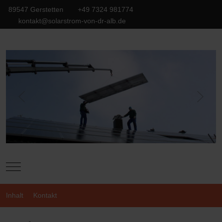
89547 Gerstetten
+49 7324 981774
kontakt@solarstrom-von-dr-alb.de
Mobile Menu Toggle
Inhalt
Kontakt