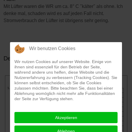
Mit Lüfter waren die WR um ca. 8° C "kälter" als ohne. Ich
denke mal, schaden wird es auf jeden Fall nicht.
Stromverbrauch der Lüfter ist übrigens sehr gering.
Wir benutzen Cookies
Dezember
Wir nutzen Cookies auf unserer Website. Einige von
ihnen sind essenziell für den Betrieb der Seite,
während andere uns helfen, diese Website und die
Nutzererfahrung zu verbessern (Tracking Cookies). Sie
können selbst entscheiden, ob Sie die Cookies
zulassen möchten. Bitte beachten Sie, dass bei einer
Ablehnung womöglich nicht mehr alle Funktionalitäten
der Seite zur Verfügung stehen.
Akzeptieren
Ablehnen